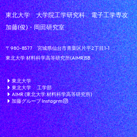
東北大学 大学院工学研究科 電子工学専攻
加藤(俊)・岡田研究室
〒980-8577 宮城県仙台市青葉区片平2丁目1-1
東北大学 材料科学高等研究所(AIMR)5B
TEL:022-217-6177
東北大学
東北大学 工学部
AIMR (東北大学 材料科学高等研究所)
加藤グループ Instagrm