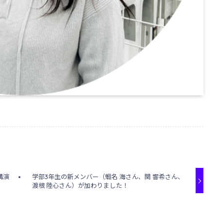
講演
学部3年生の新メンバー（蝦名 海さん、関 響希さん、
渡根 陸心さん）が加わりました！