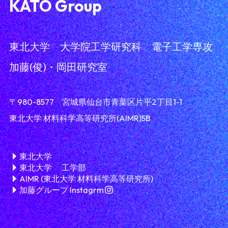
KATO Group
東北大学 大学院工学研究科 電子工学専攻
加藤(俊)・岡田研究室
〒980-8577 宮城県仙台市青葉区片平2丁目1-1
東北大学 材料科学高等研究所(AIMR)5B
TEL:022-217-6177
東北大学
東北大学 工学部
AIMR (東北大学 材料科学高等研究所)
加藤グループ Instagrm