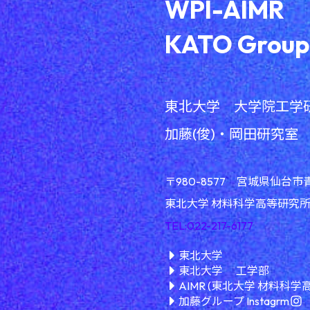
WPI-AIMR
KATO Group
東北大学 大学院工学
加藤(俊)・岡田研究室
〒980-8577 宮城県仙台市
東北大学 材料科学高等研究所(A
TEL:022-217-6177
東北大学
東北大学 工学部
AIMR (東北大学 材料科学
加藤グループ Instagrm