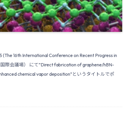
th International Conference on Recent Progress in
富山国際会議場） にて”Direct fabrication of graphene/hBN-
sma-enhanced chemical vapor deposition”というタイトルでポ