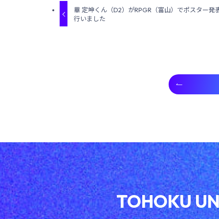
畢 定坤くん（D2）がRPGR（富山）でポスター発
行いました
TOHOKU UN