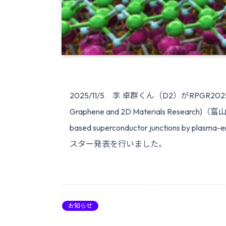
2025/11/5 李 卓群くん（D2）がRPGR2025 (The 16
Graphene and 2D Materials Research)（
based superconductor junctions by pla
スター発表を行いました。
お知らせ